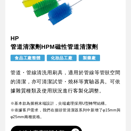
HP
管道清潔劑HPM磁性管道清潔劑
食品工廠整體
化妝品工廠
製藥廠
管道・管線清洗用刷具，適用於管線等管狀空間
的清潔，亦可清潔試管・燒杯等實驗器具。可依
據雜質種類及使用狀況進行客製化調整。
※基本款為握柄末端設計，尖端處理採用U型轉彎結構。
※依據客戶需求，我們在接頭管清潔器系列中新增了φ15mm與
φ25mm兩種規格。