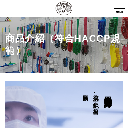
MENU
商品介紹（符合HACCP規
範）
高砂刷具
不脫落、不缺損、可檢出
異物混入對策新解方