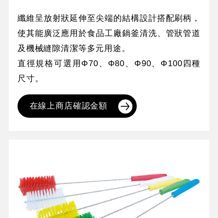
纖維呈放射狀延伸至尖端的結構設計搭配刷柄，
使其能廣泛應用於食品工廠鍋釜清洗、管狀管道
及機械縫隙清潔等多元用途。
直徑規格可選用Φ70、Φ80、Φ90、Φ100四種
尺寸。
在線上商店確認金額